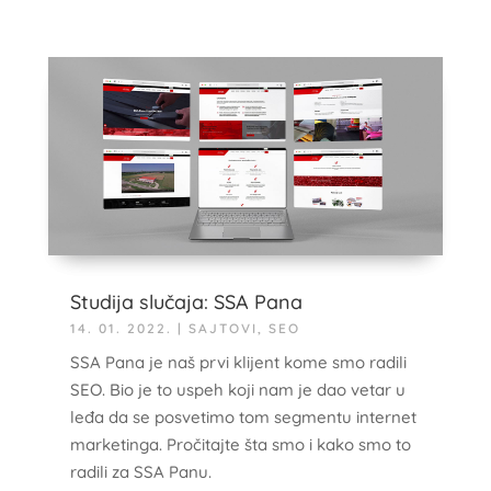
Studija slučaja: SSA Pana
14. 01. 2022.
|
SAJTOVI
,
SEO
SSA Pana je naš prvi klijent kome smo radili
SEO. Bio je to uspeh koji nam je dao vetar u
leđa da se posvetimo tom segmentu internet
marketinga. Pročitajte šta smo i kako smo to
radili za SSA Panu.