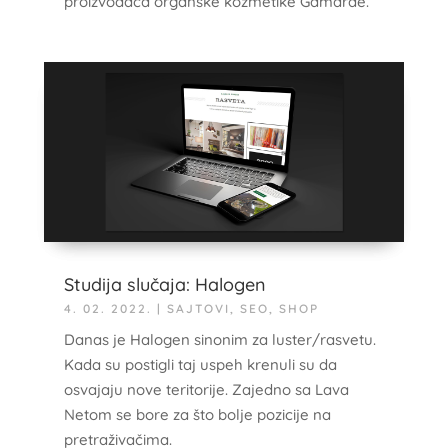
proizvođača organske kozmetike Gamarde.
Studija slučaja: Halogen
4. 02. 2022.
|
SAJTOVI
,
SEO
,
SHOP
Danas je Halogen sinonim za luster/rasvetu.
Kada su postigli taj uspeh krenuli su da
osvajaju nove teritorije. Zajedno sa Lava
Netom se bore za što bolje pozicije na
pretraživačima.