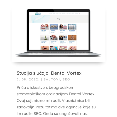
Studija slučaja: Dental Vortex
5. 08. 2022.
|
SAJTOVI
,
SEO
Priča o iskustvu s beogradskom
stomatološkom ordinacijom Dental Vortex.
Ovaj sajt nismo mi radili. Vlasnici nisu bili
zadovoljni rezultatima dve agencije koje su
im radile SEO. Onda su angažovali nas.