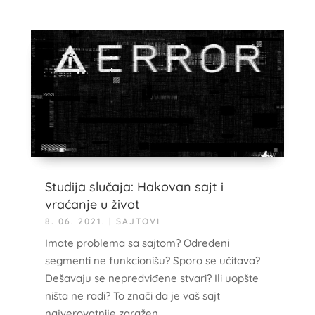
Studija slučaja: Hakovan sajt i
vraćanje u život
8. 06. 2021.
|
SAJTOVI
Imate problema sa sajtom? Određeni
segmenti ne funkcionišu? Sporo se učitava?
Dešavaju se nepredviđene stvari? Ili uopšte
ništa ne radi? To znači da je vaš sajt
najverovatnije zaražen.