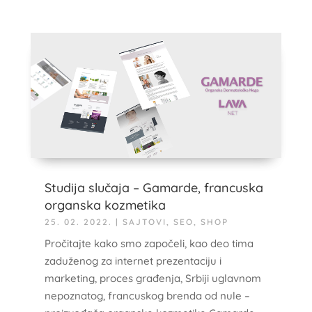
Studija slučaja – Gamarde, francuska
organska kozmetika
25. 02. 2022.
|
SAJTOVI
,
SEO
,
SHOP
Pročitajte kako smo započeli, kao deo tima
zaduženog za internet prezentaciju i
marketing, proces građenja, Srbiji uglavnom
nepoznatog, francuskog brenda od nule –