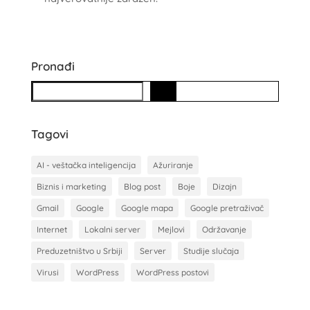
Pronađi
S
e
a
Tagovi
r
c
AI - veštačka inteligencija
Ažuriranje
h
Biznis i marketing
Blog post
Boje
Dizajn
Gmail
Google
Google mapa
Google pretraživač
Internet
Lokalni server
Mejlovi
Održavanje
Preduzetništvo u Srbiji
Server
Studije slučaja
Virusi
WordPress
WordPress postovi