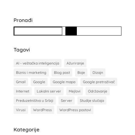
Pronađi
S
e
a
Tagovi
r
c
AI - veštačka inteligencija
Ažuriranje
h
Biznis i marketing
Blog post
Boje
Dizajn
Gmail
Google
Google mapa
Google pretraživač
Internet
Lokalni server
Mejlovi
Održavanje
Preduzetništvo u Srbiji
Server
Studije slučaja
Virusi
WordPress
WordPress postovi
Kategorije