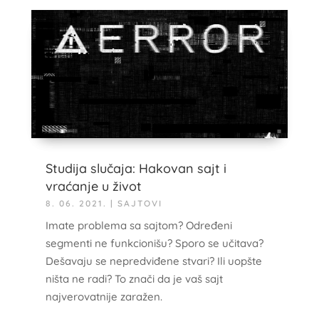
Studija slučaja: Hakovan sajt i
vraćanje u život
8. 06. 2021.
|
SAJTOVI
Imate problema sa sajtom? Određeni
segmenti ne funkcionišu? Sporo se učitava?
Dešavaju se nepredviđene stvari? Ili uopšte
ništa ne radi? To znači da je vaš sajt
najverovatnije zaražen.