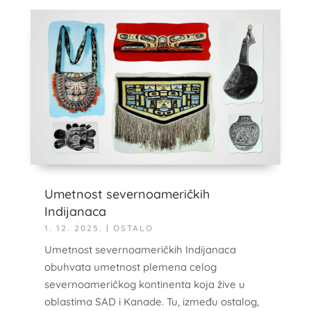
Umetnost severnoameričkih
Indijanaca
1. 12. 2025.
|
OSTALO
Umetnost severnoameričkih Indijanaca
obuhvata umetnost plemena celog
severnoameričkog kontinenta koja žive u
oblastima SAD i Kanade. Tu, između ostalog,