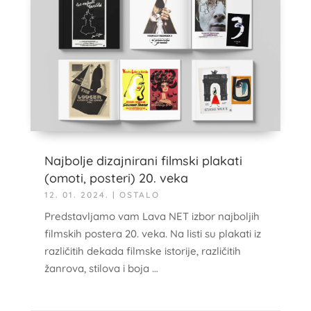
Najbolje dizajnirani filmski plakati
(omoti, posteri) 20. veka
12. 01. 2024.
|
OSTALO
Predstavljamo vam Lava NET izbor najboljih
filmskih postera 20. veka. Na listi su plakati iz
različitih dekada filmske istorije, različitih
žanrova, stilova i boja …