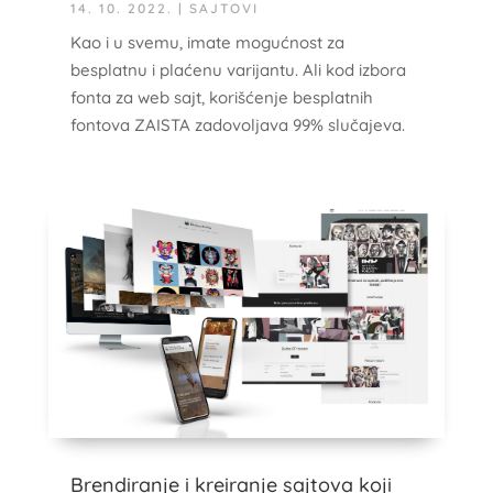
14. 10. 2022.
|
SAJTOVI
Kao i u svemu, imate mogućnost za
besplatnu i plaćenu varijantu. Ali kod izbora
fonta za web sajt, korišćenje besplatnih
fontova ZAISTA zadovoljava 99% slučajeva.
Brendiranje i kreiranje sajtova koji