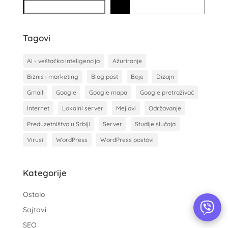
S
e
a
Tagovi
r
c
AI - veštačka inteligencija
Ažuriranje
h
Biznis i marketing
Blog post
Boje
Dizajn
Gmail
Google
Google mapa
Google pretraživač
Internet
Lokalni server
Mejlovi
Održavanje
Preduzetništvo u Srbiji
Server
Studije slučaja
Virusi
WordPress
WordPress postovi
Kategorije
Ostalo
Sajtovi
SEO