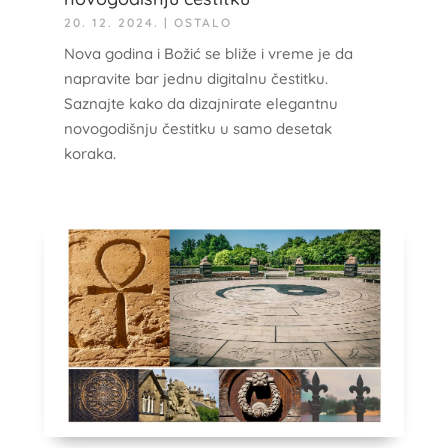
20. 12. 2024.
|
OSTALO
Nova godina i Božić se bliže i vreme je da
napravite bar jednu digitalnu čestitku.
Saznajte kako da dizajnirate elegantnu
novogodišnju čestitku u samo desetak
koraka.