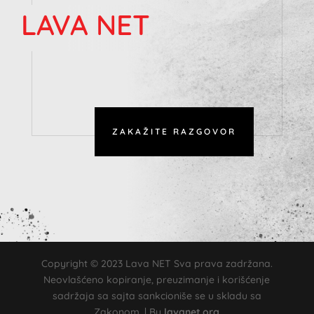
LAVA NET
ZAKAŽITE RAZGOVOR
Copyright © 2023 Lava NET Sva prava zadržana.
Neovlašćeno kopiranje, preuzimanje i korišćenje
sadržaja sa sajta sankcioniše se u skladu sa
Zakonom. | By
lavanet.org