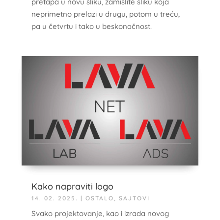
pretapa u novu sliku, zamislite sliku koja
neprimetno prelazi u drugu, potom u treću,
pa u četvrtu i tako u beskonačnost.
Kako napraviti logo
14. 02. 2025.
|
OSTALO
,
SAJTOVI
Svako projektovanje, kao i izrada novog