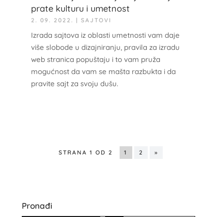
prate kulturu i umetnost
2. 09. 2022.
|
SAJTOVI
Izrada sajtova iz oblasti umetnosti vam daje
više slobode u dizajniranju, pravila za izradu
web stranica popuštaju i to vam pruža
mogućnost da vam se mašta razbukta i da
pravite sajt za svoju dušu.
STRANA 1 OD 2
1
2
»
Pronađi