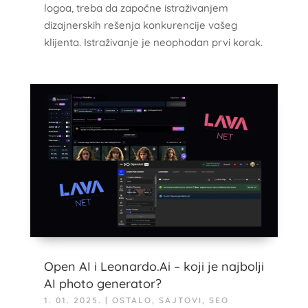
logoa, treba da započne istraživanjem
dizajnerskih rešenja konkurencije vašeg
klijenta. Istraživanje je neophodan prvi korak.
Open AI i Leonardo.Ai – koji je najbolji
AI photo generator?
1. 01. 2025.
|
OSTALO
,
SAJTOVI
,
SEO