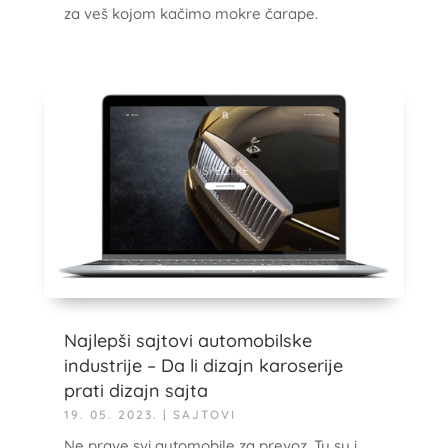
za veš kojom kačimo mokre čarape.
Najlepši sajtovi automobilske
industrije – Da li dizajn karoserije
prati dizajn sajta
19. 05. 2023.
|
SAJTOVI
Ne prave svi automobile za prevoz. Tu su i