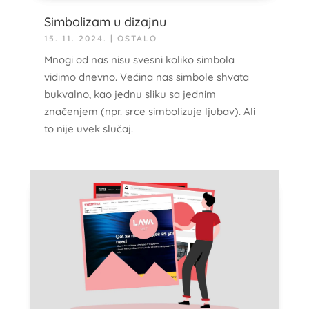
Simbolizam u dizajnu
15. 11. 2024.
|
OSTALO
Mnogi od nas nisu svesni koliko simbola
vidimo dnevno. Većina nas simbole shvata
bukvalno, kao jednu sliku sa jednim
značenjem (npr. srce simbolizuje ljubav). Ali
to nije uvek slučaj.