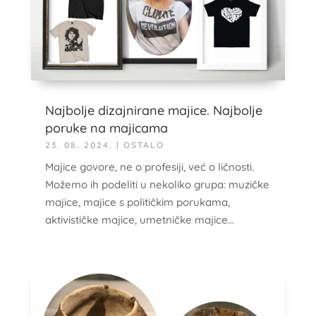
Najbolje dizajnirane majice. Najbolje
poruke na majicama
23. 08. 2024.
|
OSTALO
Majice govore, ne o profesiji, već o ličnosti.
Možemo ih podeliti u nekoliko grupa: muzičke
majice, majice s političkim porukama,
aktivističke majice, umetničke majice…