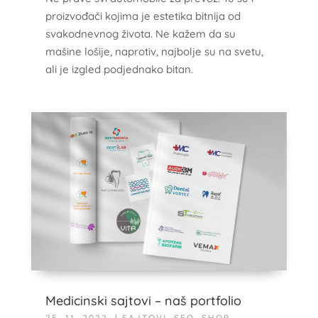
proizvođači kojima je estetika bitnija od
svakodnevnog života. Ne kažem da su
mašine lošije, naprotiv, najbolje su na svetu,
ali je izgled podjednako bitan.
Medicinski sajtovi – naš portfolio
25. 11. 2022.
|
SAJTOVI
,
SEO
,
SHOP