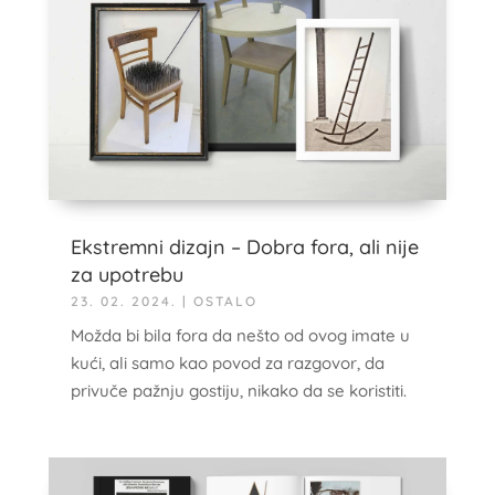
Ekstremni dizajn – Dobra fora, ali nije
za upotrebu
23. 02. 2024.
|
OSTALO
Možda bi bila fora da nešto od ovog imate u
kući, ali samo kao povod za razgovor, da
privuče pažnju gostiju, nikako da se koristiti.