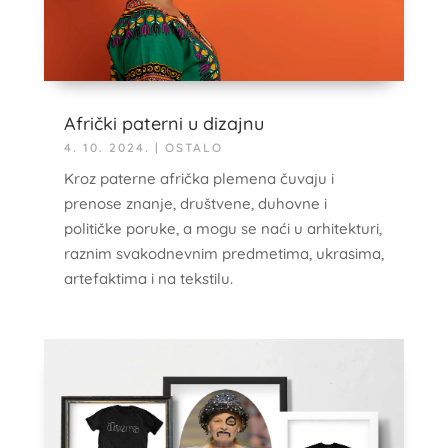
Afrički paterni u dizajnu
4. 10. 2024.
|
OSTALO
Kroz paterne afrička plemena čuvaju i
prenose znanje, društvene, duhovne i
političke poruke, a mogu se naći u arhitekturi,
raznim svakodnevnim predmetima, ukrasima,
artefaktima i na tekstilu.