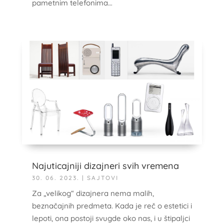
pametnim telefonima…
Najuticajniji dizajneri svih vremena
30. 06. 2023.
|
SAJTOVI
Za „velikog“ dizajnera nema malih,
beznačajnih predmeta. Kada je reč o estetici i
lepoti, ona postoji svugde oko nas, i u štipaljci