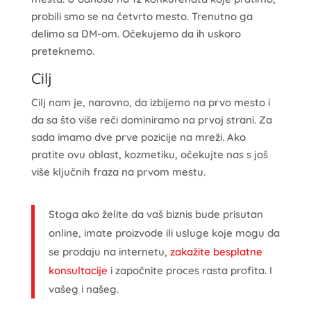
probili smo se na četvrto mesto. Trenutno ga
delimo sa DM-om. Očekujemo da ih uskoro
preteknemo.
Cilj
Cilj nam je, naravno, da izbijemo na prvo mesto i
da sa što više reči dominiramo na prvoj strani. Za
sada imamo dve prve pozicije na mreži. Ako
pratite ovu oblast, kozmetiku, očekujte nas s još
više ključnih fraza na prvom mestu.
Stoga ako želite da vaš biznis bude prisutan
online, imate proizvode ili usluge koje mogu da
se prodaju na internetu,
zakažite besplatne
konsultacije
i započnite proces rasta profita. I
vašeg i našeg.