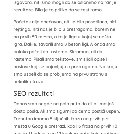
izgovora, niti smo mogli da se oslonimo na ranije
rezultate. Bila je to prilika da se testiramo.
Početak nije obećavao, niti je bilo posetilaca, niti
rejtinga, niti nas je bilo u pretragama, barem ne
na prvih 50 mesta, a to je liga u kojoj se nešto
igra. Dakle, tavorili smo u beton ligi. A onda smo
polako počeli da rastemo. Skromno, ali da
rastemo. Pisali smo tekstove, smišljali opise i
naslove koji se pojavljuju u pretragama. Na kraju
smo uspeli da se probijemo na prvu stranu s
nekoliko fraza.
SEO rezultati
Danas smo negde na pola puta do cilja. Ima još
dosta posla. Ali smo sigurni da ćemo postići uspeh.
Trenutno imamo 5 ključnih fraza na prvih pet
mesta u Google pretrazi, kao i 6 fraza na prvih 10
mesta. U odnosu na 12 konkurenata koje pratimo,