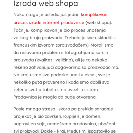
Izrada web shopa
Nakon toga je usledio još jedan
komplikovan
proces izrade internet prodavnice
(web shopa).
Tačnije, komplikovan je bio proces unošenja
velikog broja proizvoda. Trebalo je sve uskladiti s
francuskim izvorom (proizvođačem). Morali smo
da rešavamo problem s fotografijama samih
proizvoda (kvalitet i veličina), ali je to nekako
rešeno zahvaljujući dogovorima sa proizvođačima.
Na kraju smo sve podatke uneli u eksel, sve je
nekoliko puta provereno i kada smo dobili sva
zelena svetla tabelu smo uvezli u sistem.
Prodavnica je mogla da bude otvorena.
Posle mnogo stresa i skoro pa prekida saradnje
projekat je bio završen. Kupljen je domen,
napravljen sajt, nameštena prodavnica, ubačeni
svi proizvodi. Dakle - kraj. Međutim, ispostavilo se