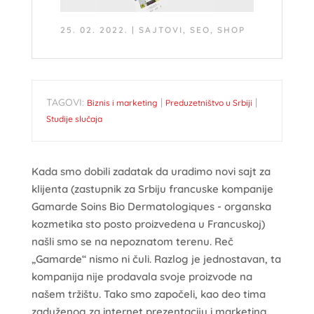
25. 02. 2022.
|
SAJTOVI
,
SEO
,
SHOP
TAGOVI:
|
|
Biznis i marketing
Preduzetništvo u Srbiji
Studije slučaja
Kada smo dobili zadatak da uradimo novi sajt za
klijenta (zastupnik za Srbiju francuske kompanije
Gamarde Soins Bio Dermatologiques - organska
kozmetika sto posto proizvedena u Francuskoj)
našli smo se na nepoznatom terenu. Reč
„Gamarde“ nismo ni čuli. Razlog je jednostavan, ta
kompanija nije prodavala svoje proizvode na
našem tržištu. Tako smo započeli, kao deo tima
zaduženog za internet prezentaciju i marketing,