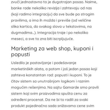
zvuči jednostavno to je dugotrajan posao. Naime,
banke rade nekoliko revizija i zahtevaju od nas
(koji radimo integraciju) da sve bude po strogim
pravilima, a ima ih možda i previše (od veličine
slika kartica, do svakog slova u tekstovima, na
dugmadima…). Integracija traje i po nekoliko
meseci, a sve to zna biti iscrpljujuće.
Marketing za web shop, kuponi i
popusti
Usledilo je postavljanje i podešavanje
marketinških alata, a potom i još jedan posao koji
zahteva konstantan rad: popusti i kuponi. To je
čitav sistem sa unutrašnjom logikom i raznim
mogućim rešenjima. Na sajtu Gamarde smo pravili
sistem koji svim proizvodima spušta cenu za
određeni procenat. Da ne bi to radili za svaki
produkt pojedinačno sada snižavamo cene svim