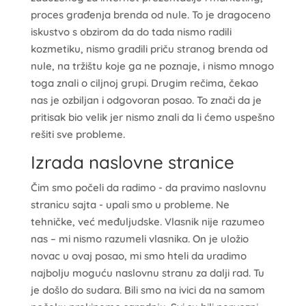
proces građenja brenda od nule. To je dragoceno
iskustvo s obzirom da do tada nismo radili
kozmetiku, nismo gradili priču stranog brenda od
nule, na tržištu koje ga ne poznaje, i nismo mnogo
toga znali o ciljnoj grupi. Drugim rečima, čekao
nas je ozbiljan i odgovoran posao. To znači da je
pritisak bio velik jer nismo znali da li ćemo uspešno
rešiti sve probleme.
Izrada naslovne stranice
Čim smo počeli da radimo - da pravimo naslovnu
stranicu sajta - upali smo u probleme. Ne
tehničke, već međuljudske. Vlasnik nije razumeo
nas – mi nismo razumeli vlasnika. On je uložio
novac u ovaj posao, mi smo hteli da uradimo
najbolju moguću naslovnu stranu za dalji rad. Tu
je došlo do sudara. Bili smo na ivici da na samom