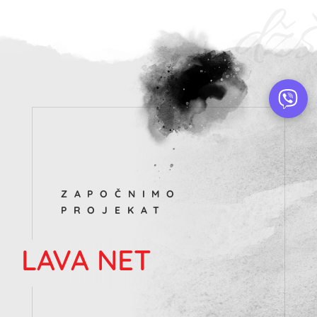
džš
ZAPOČNIMO
PROJEKAT
LAVA NET