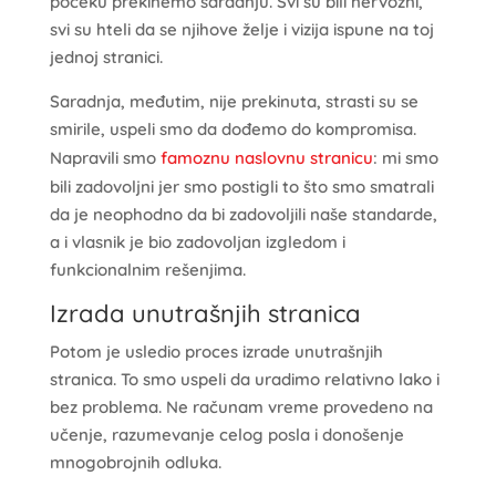
počeku prekinemo saradnju. Svi su bili nervozni,
svi su hteli da se njihove želje i vizija ispune na toj
jednoj stranici.
Saradnja, međutim, nije prekinuta, strasti su se
smirile, uspeli smo da dođemo do kompromisa.
Napravili smo
famoznu naslovnu stranicu
: mi smo
bili zadovoljni jer smo postigli to što smo smatrali
da je neophodno da bi zadovoljili naše standarde,
a i vlasnik je bio zadovoljan izgledom i
funkcionalnim rešenjima.
Izrada unutrašnjih stranica
Potom je usledio proces izrade unutrašnjih
stranica. To smo uspeli da uradimo relativno lako i
bez problema. Ne računam vreme provedeno na
učenje, razumevanje celog posla i donošenje
mnogobrojnih odluka.