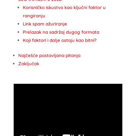
Korisničko iskustvo kao ključni faktor u
rangiranju
Link spam ažuriranje
Prelazak na sadržaj dugog formata
Koji faktori i dalje ostaju kao bitni?
Najčešće postavljana pitanja
Zaključak