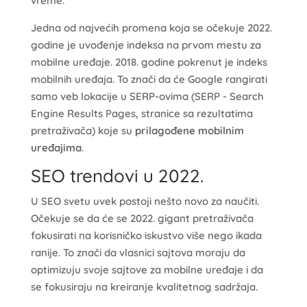
vreme.
Jedna od najvećih promena koja se očekuje 2022.
godine je uvođenje indeksa na prvom mestu za
mobilne uređaje. 2018. godine pokrenut je indeks
mobilnih uređaja. To znači da će Google rangirati
samo veb lokacije u SERP-ovima (SERP - Search
Engine Results Pages, stranice sa rezultatima
pretraživača) koje su
prilagođene mobilnim
uređajima
.
SEO trendovi u 2022.
U SEO svetu uvek postoji nešto novo za naučiti.
Očekuje se da će se 2022. gigant pretraživača
fokusirati na korisničko iskustvo više nego ikada
ranije. To znači da vlasnici sajtova moraju da
optimizuju svoje sajtove za mobilne uređaje i da
se fokusiraju na kreiranje kvalitetnog sadržaja.