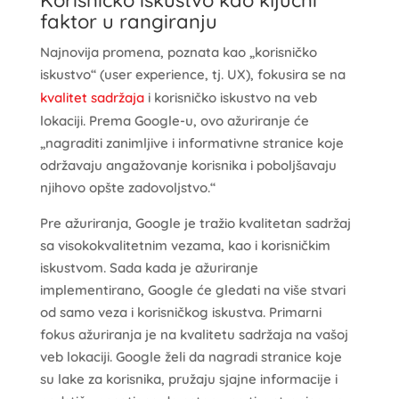
faktor u rangiranju
Najnovija promena, poznata kao „korisničko
iskustvo“ (user experience, tj. UX), fokusira se na
kvalitet sadržaja
i korisničko iskustvo na veb
lokaciji. Prema Google-u, ovo ažuriranje će
„nagraditi zanimljive i informativne stranice koje
održavaju angažovanje korisnika i poboljšavaju
njihovo opšte zadovoljstvo.“
Pre ažuriranja, Google je tražio kvalitetan sadržaj
sa visokokvalitetnim vezama, kao i korisničkim
iskustvom. Sada kada je ažuriranje
implementirano, Google će gledati na više stvari
od samo veza i korisničkog iskustva. Primarni
fokus ažuriranja je na kvalitetu sadržaja na vašoj
veb lokaciji. Google želi da nagradi stranice koje
su lake za korisnika, pružaju sjajne informacije i