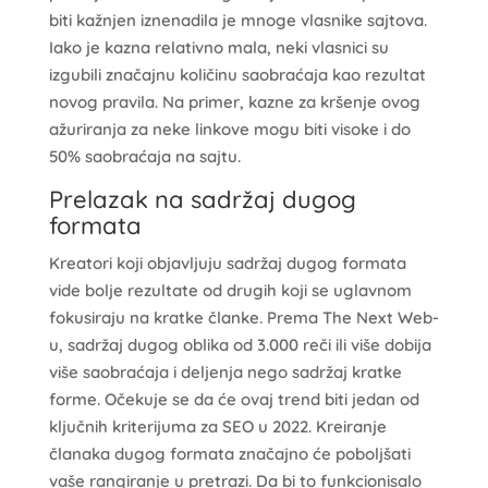
biti kažnjen iznenadila je mnoge vlasnike sajtova.
Iako je kazna relativno mala, neki vlasnici su
izgubili značajnu količinu saobraćaja kao rezultat
novog pravila. Na primer, kazne za kršenje ovog
ažuriranja za neke linkove mogu biti visoke i do
50% saobraćaja na sajtu.
Prelazak na sadržaj dugog
formata
Kreatori koji objavljuju sadržaj dugog formata
vide bolje rezultate od drugih koji se uglavnom
fokusiraju na kratke članke. Prema The Next Web-
u, sadržaj dugog oblika od 3.000 reči ili više dobija
više saobraćaja i deljenja nego sadržaj kratke
forme. Očekuje se da će ovaj trend biti jedan od
ključnih kriterijuma za SEO u 2022. Kreiranje
članaka dugog formata značajno će poboljšati
vaše rangiranje u pretrazi. Da bi to funkcionisalo