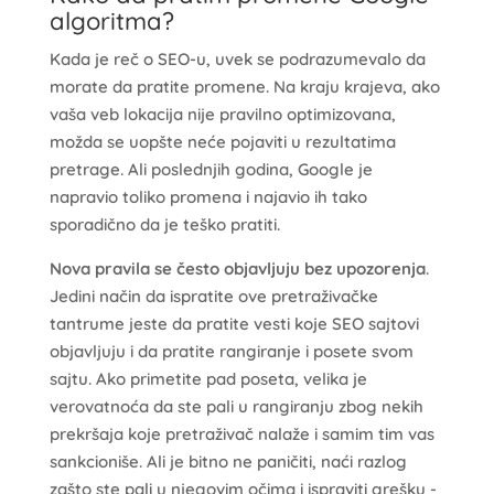
algoritma?
Kada je reč o SEO-u, uvek se podrazumevalo da
morate da pratite promene. Na kraju krajeva, ako
vaša veb lokacija nije pravilno optimizovana,
možda se uopšte neće pojaviti u rezultatima
pretrage. Ali poslednjih godina, Google je
napravio toliko promena i najavio ih tako
sporadično da je teško pratiti.
Nova pravila se često objavljuju bez upozorenja
.
Jedini način da ispratite ove pretraživačke
tantrume jeste da pratite vesti koje SEO sajtovi
objavljuju i da pratite rangiranje i posete svom
sajtu. Ako primetite pad poseta, velika je
verovatnoća da ste pali u rangiranju zbog nekih
prekršaja koje pretraživač nalaže i samim tim vas
sankcioniše. Ali je bitno ne paničiti, naći razlog
zašto ste pali u njegovim očima i ispraviti grešku -