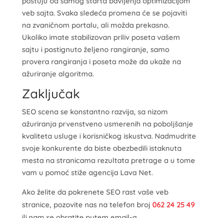
poštuju od samog starta bavljenja optimizacijom
veb sajta. Svaka sledeća promena će se pojaviti
na zvaničnom portalu, ali možda prekasno.
Ukoliko imate stabilizovan priliv poseta vašem
sajtu i postignuto željeno rangiranje, samo
provera rangiranja i poseta može da ukaže na
ažuriranje algoritma.
Zaključak
SEO scena se konstantno razvija, sa nizom
ažuriranja prvenstveno usmerenih na poboljšanje
kvaliteta usluge i korisničkog iskustva. Nadmudrite
svoje konkurente da biste obezbedili istaknuta
mesta na stranicama rezultata pretrage a u tome
vam u pomoć stiže agencija Lava Net.
Ako želite da pokrenete SEO rast vaše veb
stranice, pozovite nas na telefon broj
062 24 25 49
ili nam se obratite putem email-a