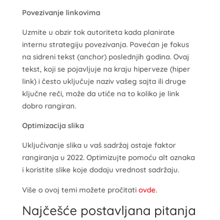
Povezivanje linkovima
Uzmite u obzir tok autoriteta kada planirate
internu strategiju povezivanja. Povećan je fokus
na sidreni tekst (anchor) poslednjih godina. Ovaj
tekst, koji se pojavljuje na kraju hiperveze (hiper
link) i često uključuje naziv vašeg sajta ili druge
ključne reči, može da utiče na to koliko je link
dobro rangiran.
Optimizacija slika
Uključivanje slika u vaš sadržaj ostaje faktor
rangiranja u 2022. Optimizujte pomoću alt oznaka
i koristite slike koje dodaju vrednost sadržaju.
Više o ovoj temi možete pročitati
ovde
.
Najčešće postavljana pitanja