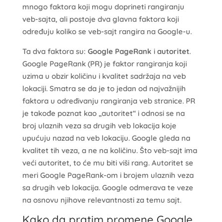
mnogo faktora koji mogu doprineti rangiranju
veb-sajta, ali postoje dva glavna faktora koji
određuju koliko se veb-sajt rangira na Google-u.
Ta dva faktora su:
Google PageRank
i
autoritet
.
Google PageRank (PR) je faktor rangiranja koji
uzima u obzir količinu i kvalitet sadržaja na veb
lokaciji. Smatra se da je to jedan od najvažnijih
faktora u određivanju rangiranja veb stranice. PR
je takođe poznat kao „autoritet“ i odnosi se na
broj ulaznih veza sa drugih veb lokacija koje
upućuju nazad na veb lokaciju. Google gleda na
kvalitet tih veza, a ne na količinu. Što veb-sajt ima
veći autoritet, to će mu biti viši rang. Autoritet se
meri Google PageRank-om i brojem ulaznih veza
sa drugih veb lokacija. Google odmerava te veze
na osnovu njihove relevantnosti za temu sajt.
Kako da pratim promene Google