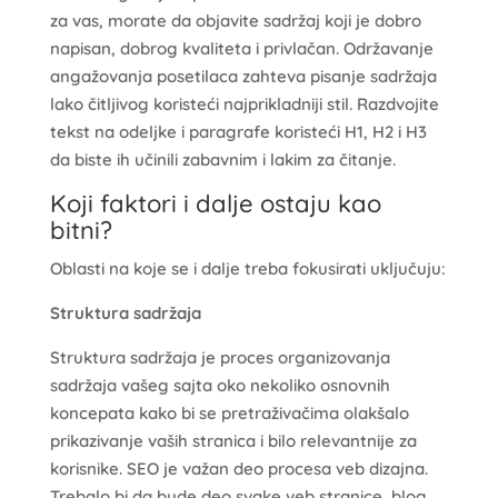
za vas, morate da objavite sadržaj koji je dobro
napisan, dobrog kvaliteta i privlačan. Održavanje
angažovanja posetilaca zahteva pisanje sadržaja
lako čitljivog koristeći najprikladniji stil. Razdvojite
tekst na odeljke i paragrafe koristeći H1, H2 i H3
da biste ih učinili zabavnim i lakim za čitanje.
Koji faktori i dalje ostaju kao
bitni?
Oblasti na koje se i dalje treba fokusirati uključuju:
Struktura sadržaja
Struktura sadržaja je proces organizovanja
sadržaja vašeg sajta oko nekoliko osnovnih
koncepata kako bi se pretraživačima olakšalo
prikazivanje vaših stranica i bilo relevantnije za
korisnike. SEO je važan deo procesa veb dizajna.
Trebalo bi da bude deo svake veb stranice, blog