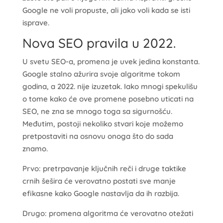
Google ne voli propuste, ali jako voli kada se isti
isprave.
Nova SEO pravila u 2022.
U svetu SEO-a, promena je uvek jedina konstanta.
Google stalno ažurira svoje algoritme tokom
godina, a 2022. nije izuzetak. Iako mnogi spekulišu
o tome kako će ove promene posebno uticati na
SEO, ne zna se mnogo toga sa sigurnošću.
Međutim, postoji nekoliko stvari koje možemo
pretpostaviti na osnovu onoga što do sada
znamo.
Prvo: pretrpavanje ključnih reči i druge taktike
crnih šešira će verovatno postati sve manje
efikasne kako Google nastavlja da ih razbija.
Drugo: promena algoritma će verovatno otežati