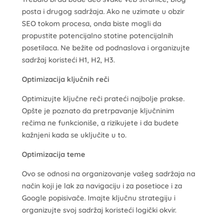
posta i drugog sadržaja. Ako ne uzimate u obzir
SEO tokom procesa, onda biste mogli da
propustite potencijalno stotine potencijalnih
posetilaca. Ne bežite od podnaslova i organizujte
sadržaj koristeći H1, H2, H3.
Optimizacija ključnih reči
Optimizujte ključne reči prateći najbolje prakse.
Opšte je poznato da pretrpavanje ključninim
rečima ne funkcioniše, a rizikujete i da budete
kažnjeni kada se uključite u to.
Optimizacija teme
Ovo se odnosi na organizovanje vašeg sadržaja na
način koji je lak za navigaciju i za posetioce i za
Google popisivače. Imajte ključnu strategiju i
organizujte svoj sadržaj koristeći logički okvir.