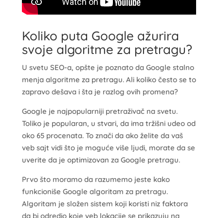
Koliko puta Google ažurira
svoje algoritme za pretragu?
U svetu SEO-a, opšte je poznato da Google stalno
menja algoritme za pretragu. Ali koliko često se to
zapravo dešava i šta je razlog ovih promena?
Google je najpopularniji pretraživač na svetu.
Toliko je popularan, u stvari, da ima tržišni udeo od
oko 65 procenata. To znači da ako želite da vaš
veb sajt vidi što je moguće više ljudi, morate da se
uverite da je optimizovan za Google pretragu.
Prvo što moramo da razumemo jeste kako
funkcioniše Google algoritam za pretragu.
Algoritam je složen sistem koji koristi niz faktora
da bi odredio koje veb lokacije se prikazuju na