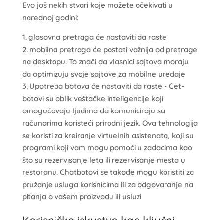
Evo još nekih stvari koje možete očekivati u
narednoj godini:
glasovna pretraga će nastaviti da raste
mobilna pretraga će postati važnija od pretrage
na desktopu. To znači da vlasnici sajtova moraju
da optimizuju svoje sajtove za mobilne uređaje
Upotreba botova će nastaviti da raste - Čet-
botovi su oblik veštačke inteligencije koji
omogućavaju ljudima da komuniciraju sa
računarima koristeći prirodni jezik. Ova tehnologija
se koristi za kreiranje virtuelnih asistenata, koji su
programi koji vam mogu pomoći u zadacima kao
što su rezervisanje leta ili rezervisanje mesta u
restoranu. Chatbotovi se takođe mogu koristiti za
pružanje usluga korisnicima ili za odgovaranje na
pitanja o vašem proizvodu ili usluzi
Korisničko iskustvo kao ključni