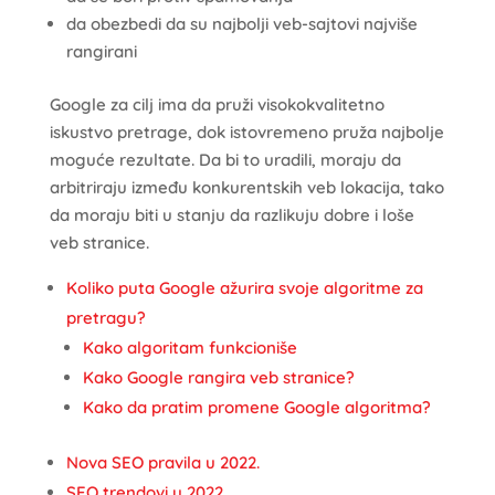
da obezbedi da su najbolji veb-sajtovi najviše
rangirani
Google za cilj ima da pruži visokokvalitetno
iskustvo pretrage, dok istovremeno pruža najbolje
moguće rezultate. Da bi to uradili, moraju da
arbitriraju između konkurentskih veb lokacija, tako
da moraju biti u stanju da razlikuju dobre i loše
veb stranice.
Koliko puta Google ažurira svoje algoritme za
pretragu?
Kako algoritam funkcioniše
Kako Google rangira veb stranice?
Kako da pratim promene Google algoritma?
Nova SEO pravila u 2022.
SEO trendovi u 2022.