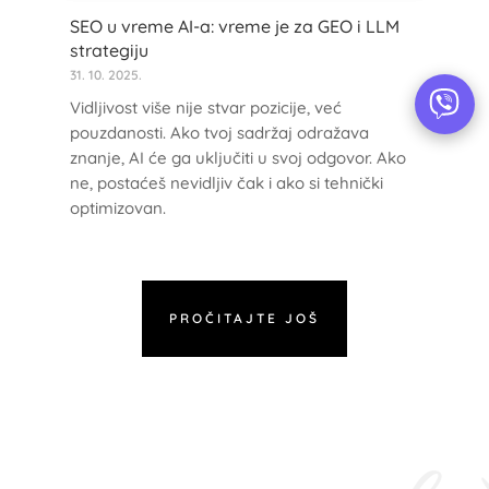
SEO u vreme AI-a: vreme je za GEO i LLM
strategiju
31. 10. 2025.
Vidljivost više nije stvar pozicije, već
pouzdanosti. Ako tvoj sadržaj odražava
znanje, AI će ga uključiti u svoj odgovor. Ako
ne, postaćeš nevidljiv čak i ako si tehnički
optimizovan.
PROČITAJTE JOŠ