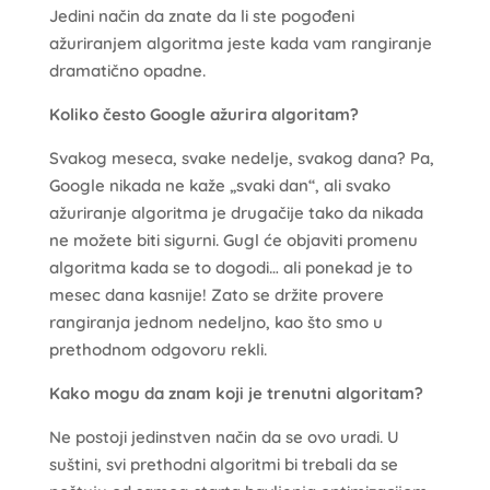
Jedini način da znate da li ste pogođeni
ažuriranjem algoritma jeste kada vam rangiranje
dramatično opadne.
Koliko često Google ažurira algoritam?
Svakog meseca, svake nedelje, svakog dana? Pa,
Google nikada ne kaže „svaki dan“, ali svako
ažuriranje algoritma je drugačije tako da nikada
ne možete biti sigurni. Gugl će objaviti promenu
algoritma kada se to dogodi… ali ponekad je to
mesec dana kasnije! Zato se držite provere
rangiranja jednom nedeljno, kao što smo u
prethodnom odgovoru rekli.
Kako mogu da znam koji je trenutni algoritam?
Ne postoji jedinstven način da se ovo uradi. U
suštini, svi prethodni algoritmi bi trebali da se