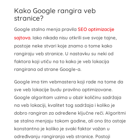
Kako Google rangira veb
stranice?
Google stalno menja pravila
SEO optimizacije
sajtova
. Iako nikada nisu otkrili sve svoje tajne,
postoje neke stvari koje znamo o tome kako
rangiraju veb stranice. U nastavku su neki od
faktora koji utiču na to kako je veb lokacija
rangirana od strane Google-a.
Google ima tim vebmastera koji rade na tome da
sve veb lokacije budu pravilno optimizovane.
Google algoritam uzima u obzir količinu sadržaja
na veb lokaciji, kvalitet tog sadržaja i koliko je
dobro rangiran za određene ključne reči. Algoritmi
se stalno menjaju tokom godine, ali ono što ostaje
konstantno je koliko je svaki faktor važan u
određivanju rangiranja veb stranice. Postoji