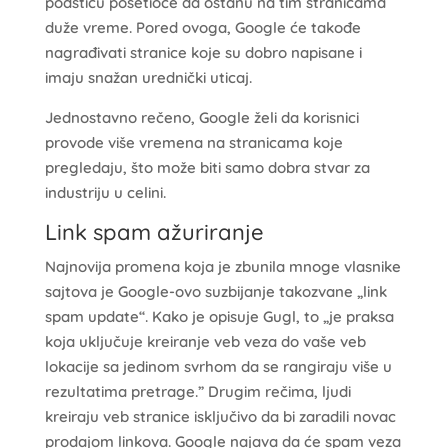
podstiču posetioce da ostanu na tim stranicama
duže vreme. Pored ovoga, Google će takođe
nagrađivati stranice koje su dobro napisane i
imaju snažan urednički uticaj.
Jednostavno rečeno, Google želi da korisnici
provode više vremena na stranicama koje
pregledaju, što može biti samo dobra stvar za
industriju u celini.
Link spam ažuriranje
Najnovija promena koja je zbunila mnoge vlasnike
sajtova je Google-ovo suzbijanje takozvane „link
spam update“. Kako je opisuje Gugl, to „je praksa
koja uključuje kreiranje veb veza do vaše veb
lokacije sa jedinom svrhom da se rangiraju više u
rezultatima pretrage.” Drugim rečima, ljudi
kreiraju veb stranice isključivo da bi zaradili novac
prodajom linkova. Google najava da će spam veza