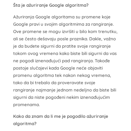
Šta je ažuriranje Google algoritma?
Ažuriranja Google algoritama su promene koje
Google pravi u svojim algoritmima za rangiranje.
Ove promene se mogu izvršiti u bilo kom trenutku,
ali se često dešavaju posle praznika. Dakle, važno
je da budete sigurni da pratite svoje rangiranje
tokom ovog vremena kako biste bili sigurni da vas
ne pogodi iznenađujući pad rangiranja. Takođe
postoje slučajevi kada Google neće objaviti
promenu algoritma tek nakon nekog vremena,
tako da bi trebalo da proveravate svoje
rangiranje najmanje jednom nedeljno da biste bili
sigurni da niste pogođeni nekim iznenađujućim
promenama.
Kako da znam da li me je pogodilo ažuriranje
algoritma?