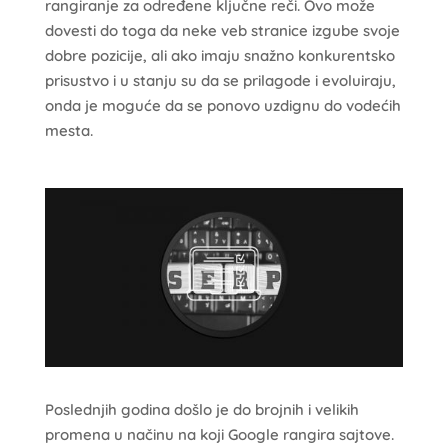
rangiranje za određene ključne reči. Ovo može
dovesti do toga da neke veb stranice izgube svoje
dobre pozicije, ali ako imaju snažno konkurentsko
prisustvo i u stanju su da se prilagode i evoluiraju,
onda je moguće da se ponovo uzdignu do vodećih
mesta.
Poslednjih godina došlo je do brojnih i velikih
promena u načinu na koji Google rangira sajtove.