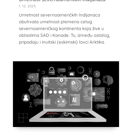
1. 12. 2025.
Umetnost severnoameričkih Indijanaca
obuhvata umetnost plemena celog
severnoameričkog kontinenta koja žive u
oblastima SAD i Kanade. Tu, između ostalog,
pripadaju i inuitski (eskimski) lovci Arktika.