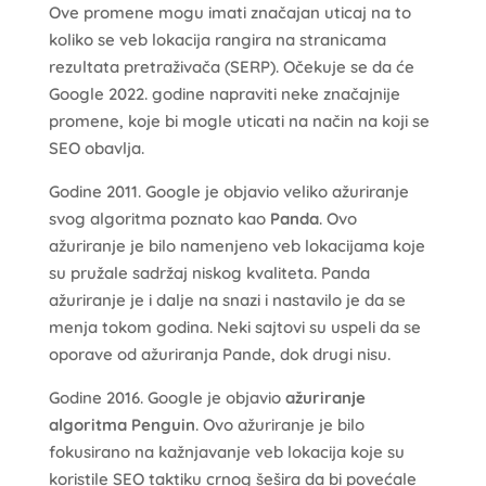
Ove promene mogu imati značajan uticaj na to
koliko se veb lokacija rangira na stranicama
rezultata pretraživača (SERP). Očekuje se da će
Google 2022. godine napraviti neke značajnije
promene, koje bi mogle uticati na način na koji se
SEO obavlja.
Godine 2011. Google je objavio veliko ažuriranje
svog algoritma poznato kao
Panda
. Ovo
ažuriranje je bilo namenjeno veb lokacijama koje
su pružale sadržaj niskog kvaliteta. Panda
ažuriranje je i dalje na snazi i nastavilo je da se
menja tokom godina. Neki sajtovi su uspeli da se
oporave od ažuriranja Pande, dok drugi nisu.
Godine 2016. Google je objavio
ažuriranje
algoritma Penguin
. Ovo ažuriranje je bilo
fokusirano na kažnjavanje veb lokacija koje su
koristile SEO taktiku crnog šešira da bi povećale