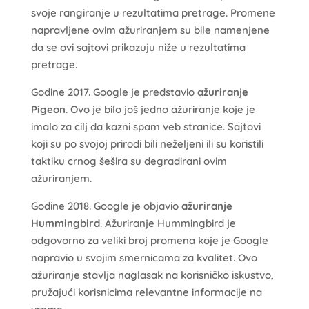
svoje rangiranje u rezultatima pretrage. Promene
napravljene ovim ažuriranjem su bile namenjene
da se ovi sajtovi prikazuju niže u rezultatima
pretrage.
Godine 2017. Google je predstavio
ažuriranje
Pigeon
. Ovo je bilo još jedno ažuriranje koje je
imalo za cilj da kazni spam veb stranice. Sajtovi
koji su po svojoj prirodi bili neželjeni ili su koristili
taktiku crnog šešira su degradirani ovim
ažuriranjem.
Godine 2018. Google je objavio
ažuriranje
Hummingbird
. Ažuriranje Hummingbird je
odgovorno za veliki broj promena koje je Google
napravio u svojim smernicama za kvalitet. Ovo
ažuriranje stavlja naglasak na korisničko iskustvo,
pružajući korisnicima relevantne informacije na