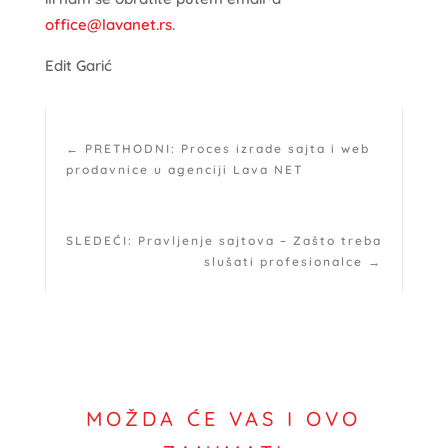
office@lavanet.rs
.
Edit Garić
←
PRETHODNI: Proces izrade sajta i web
prodavnice u agenciji Lava NET
SLEDEĆI: Pravljenje sajtova – Zašto treba
slušati profesionalce
→
MOŽDA ĆE VAS I OVO