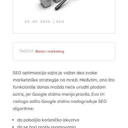
25. 03. 2022.
|
SEO
TAGOVI:
Biznis i marketing
SEO optimizacija sajta je važan deo svake
marketinške strategije na mreži. Međutim, ono što
funkcioniše danas možda neće uroditi plodom
sutra, jer Google stalno menja pravila. Evo tri
razloga zašto Google stalno nadograđuje SEO
algoritme:
da poboljša korisničko iskustvo
da se bori protiv spamovanja