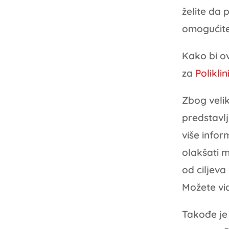
želite da 
omogućite
Kako bi ov
za
Polikli
Zbog velik
predstavlje
više infor
olakšati 
od ciljeva
Možete vi
Takođe je 