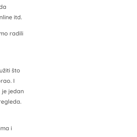
 da
ine itd.
mo radili
užiti što
rao. I
 je jedan
regleda.
ima i