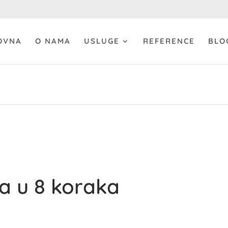
OVNA
O NAMA
USLUGE
REFERENCE
BLO
a u 8 koraka