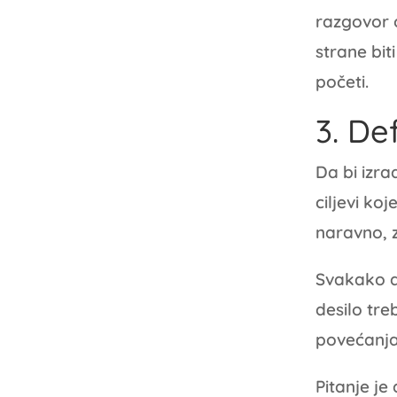
razgovor 
strane bit
početi.
3. De
Da bi izra
ciljevi ko
naravno, z
Svakako da
desilo tre
povećanja
Pitanje je