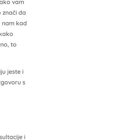
 i ako vam
o znači da
te nam kad
 kako
no, to
u jeste i
zgovoru s
ltacije i