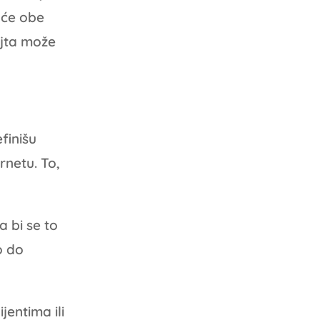
 će obe
ajta može
finišu
rnetu. To,
a bi se to
o do
jentima ili