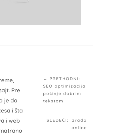
←
PRETHODNI:
vreme,
SEO optimizacija
ajt. Pre
počinje dobrim
o je da
tekstom
esa i šta
va
i web
SLEDEĆI: Izrada
online
smatrano