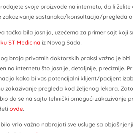
prodajete svoje proizvode na internetu, da li želite
 zakazivanje sastanaka/konsultacija/pregleda onl
a tačka bila jasnija, uzećemo za primer sajt koji s
niku ST Medicina
iz Novog Sada.
og broja privatnih doktorskih praksi važno je biti
n na internetu što jasnije, detaljnije, preciznije. Pr
macija kako bi vas potencijalni klijent/pacijent izab
mu zakazivanje pregleda kod željenog lekara. Zato
 bio da se na sajtu tehnički omogući zakazivanje p
deti
ovde
.
bilo vrlo važno nabrojati sve usluge sa objašnjenj