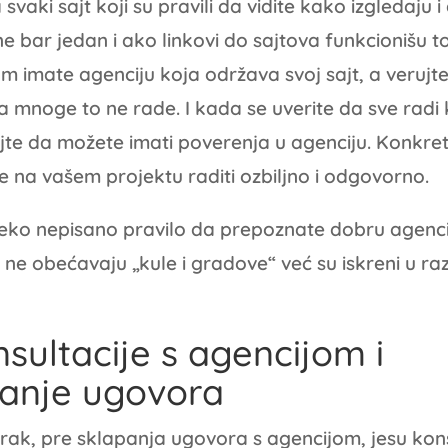
a svaki sajt koji su pravili da vidite kako izgledaju
 bar jedan i ako linkovi do sajtova funkcionišu t
m imate agenciju koja održava svoj sajt, a veruj
 mnoge to ne rade. I kada se uverite da sve radi
jte da možete imati poverenja u agenciju. Konkret
e na vašem projektu raditi ozbiljno i odgovorno.
eko nepisano pravilo da prepoznate dobru agencij
ne obećavaju „kule i gradove“ već su iskreni u ra
nsultacije s agencijom i
panje ugovora
rak, pre sklapanja ugovora s agencijom, jesu konsu