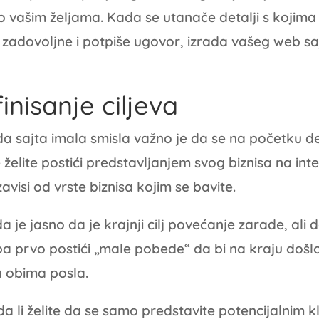
o vašim željama. Kada se utanače detalji s kojima
i zadovoljne i potpiše ugovor, izrada vašeg web s
finisanje ciljeva
da sajta imala smisla važno je da se na početku de
je želite postići predstavljanjem svog biznisa na inte
avisi od vrste biznisa kojim se bavite.
 je jasno da je krajnji cilj povećanje zarade, ali d
ba prvo postići „male pobede“ da bi na kraju došl
 obima posla.
 da li želite da se samo predstavite potencijalnim kli