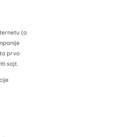
ternetu (a
mpanije
ta prvo
i sajt.
cije