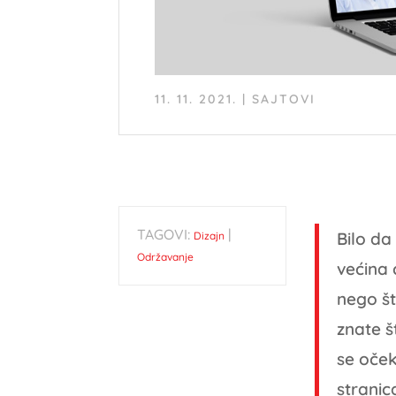
11. 11. 2021.
|
SAJTOVI
TAGOVI:
|
Bilo da
Dizajn
Održavanje
većina 
nego št
znate š
se oček
stranic