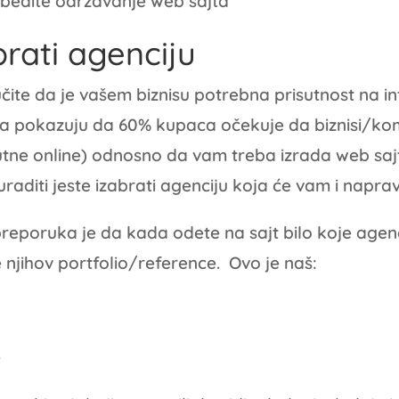
bedite održavanje web sajta
abrati agenciju
ite da je vašem biznisu potrebna prisutnost na in
nja pokazuju da 60% kupaca očekuje da biznisi/ko
utne online) odnosno da vam treba izrada web saj
uraditi jeste izabrati agenciju koja će vam i napravit
reporuka je da kada odete na sajt bilo koje agen
njihov portfolio/reference. Ovo je naš:
e