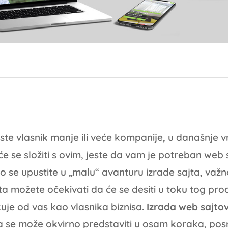
 ste vlasnik manje ili veće kompanije, u današnje 
će se složiti s ovim, jeste da vam je potreban web s
o se upustite u „malu“ avanturu izrade sajta, važn
ta možete očekivati da će se desiti u toku tog proc
uje od vas kao vlasnika biznisa.
Izrada web sajto
a se može okvirno predstaviti u osam koraka, po