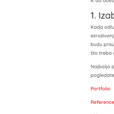
da obez
1. Iz
Kada odluč
istraživa
budu pris
što treba 
Najbolja p
pogledate 
Portfolio
Referenc