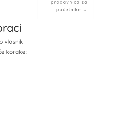
prodavnica za
početnike
→
oraci
o vlasnik
će korake: