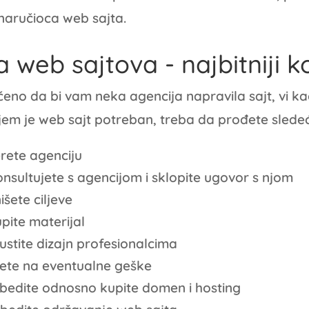
 naručioca web sajta.
a web sajtova - najbitniji k
eno da bi vam neka agencija napravila sajt, vi ka
ojem je web sajt potreban, treba da prođete slede
rete agenciju
onsultujete s agencijom i sklopite ugovor s njom
išete ciljeve
pite materijal
ustite dizajn profesionalcima
ete na eventualne geške
bedite odnosno kupite domen i hosting