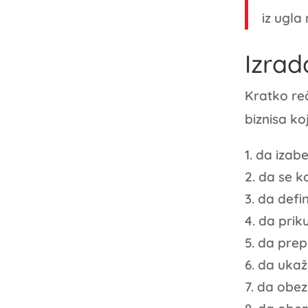
iz ugla
Izrad
Kratko reč
biznisa k
da izabe
da se k
da defin
da priku
da prep
da ukaž
da obez