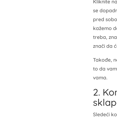
Kliknite n
se dopadne
pred sobo
kažemo da
treba, zna
znači da ć
Takođe, n
to da vam 
vama.
2. Ko
skla
Sledeći ko