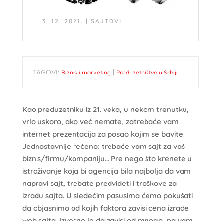
3. 12. 2021.
|
SAJTOVI
TAGOVI:
|
Biznis i marketing
Preduzetništvo u Srbiji
Kao preduzetniku iz 21. veka, u nekom trenutku,
vrlo uskoro, ako već nemate, zatrebaće vam
internet prezentacija za posao kojim se bavite.
Jednostavnije rečeno: trebaće vam sajt za vaš
biznis/firmu/kompaniju… Pre nego što krenete u
istraživanje koja bi agencija bila najbolja da vam
napravi sajt, trebate predvideti i troškove za
izradu sajta. U sledećim pasusima ćemo pokušati
da objasnimo od kojih faktora zavisi cena izrade
web sajta. Izvesno je da zavisi od mnogo, pa vam