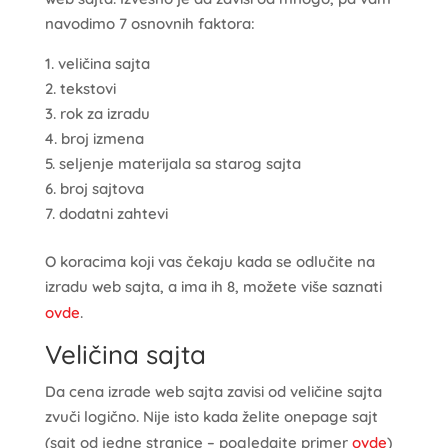
navodimo 7 osnovnih faktora:
veličina sajta
tekstovi
rok za izradu
broj izmena
seljenje materijala sa starog sajta
broj sajtova
dodatni zahtevi
O koracima koji vas čekaju kada se odlučite na
izradu web sajta, a ima ih 8, možete više saznati
ovde
.
Veličina sajta
Da cena izrade web sajta zavisi od veličine sajta
zvuči logično. Nije isto kada želite onepage sajt
(sajt od jedne stranice – pogledajte primer
ovde
)