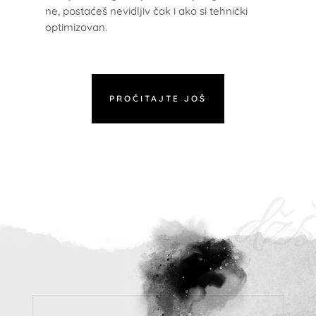
ne, postaćeš nevidljiv čak i ako si tehnički
optimizovan.
PROČITAJTE JOŠ
džš