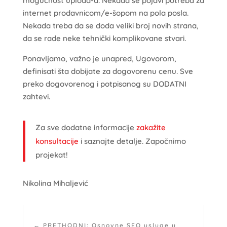
mogućnost upload-a. Nekada se pojavi potreba za
internet prodavnicom/e-šopom na pola posla.
Nekada treba da se doda veliki broj novih strana,
da se rade neke tehnički komplikovane stvari.
Ponavljamo, važno je unapred, Ugovorom,
definisati šta dobijate za dogovorenu cenu. Sve
preko dogovorenog i potpisanog su DODATNI
zahtevi.
Za sve dodatne informacije
zakažite
konsultacije
i saznajte detalje. Započnimo
projekat!
Nikolina Mihaljević
←
PRETHODNI: Osnovne SEO usluge u