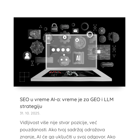
SEO u vreme AI-a: vreme je za GEO i LLM
strategiju
31. 10. 2025.
Vidljivost više nije stvar pozicije, već
pouzdanosti. Ako tvoj sadržaj odražava
znanje, AI će ga uključiti u svoj odgovor. Ako