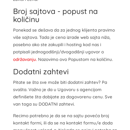
Broj sajtova - popust na
količinu
Ponekad se dešava da za jednog klijenta pravimo
više sajtova. Tada je cena izrade web sajta niža,
posebno ako ste zakupili i hosting kod nas i
potpisali jednogodišnji/dvogodišnji ugovor o
održavanju.
Nazovimo ovo Popustom na količinu.
Dodatni zahtevi
Pitate se šta sve može biti dodatni zahtev? Pa
svašta. Važno je da u Ugovoru s agencijom
definišete šta dobijate za dogovorenu cenu. Sve
van toga su DODATNI zahtevi.
Recimo potrebno je da se na sajtu poveća broj
kontakt formi, ili da se na kontakt formu/e doda