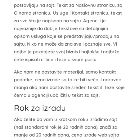
postavljaju na sajt. Tekst za Naslovnu stranicu, za
O nama stranicu, Usluge i Kontakt stranicu, tekst
za sve što je napisano na sajtu. Agenciji je
najvažnije da dobije tekstove sa detaljnijim
opisom usluga koje se predstavljaju/prodaju na
sajtu. Niko ne može da zna sve i poznaje sve. Vi
najbolje poznajete svoj biznis i najlakše i najbrže
ćete ispisati crtice i teze o svom poslu.
Ako nam ne dostavite materijal, samo kontakt
podatke, cena izrade sajta će biti veća. I naravno
manja ako nam dostavite sređen tekst ili teze koje
ćemo u agenciji uobličiti u tekst za sajt.
Rok za izradu
Ako želite da vam u kratkom roku izradimo sajt
(naš standardni rok je 20 radnih dana), znači za
manje od 20 radnih dana, cena izrade web sajta