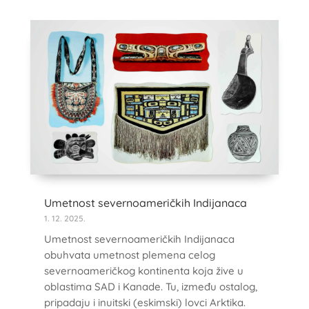
Umetnost severnoameričkih Indijanaca
1. 12. 2025.
Umetnost severnoameričkih Indijanaca
obuhvata umetnost plemena celog
severnoameričkog kontinenta koja žive u
oblastima SAD i Kanade. Tu, između ostalog,
pripadaju i inuitski (eskimski) lovci Arktika.