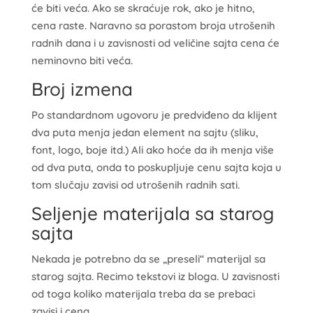
će biti veća. Ako se skraćuje rok, ako je hitno,
cena raste. Naravno sa porastom broja utrošenih
radnih dana i u zavisnosti od veličine sajta cena će
neminovno biti veća.
Broj izmena
Po standardnom ugovoru je predviđeno da klijent
dva puta menja jedan element na sajtu (sliku,
font, logo, boje itd.) Ali ako hoće da ih menja više
od dva puta, onda to poskupljuje cenu sajta koja u
tom slučaju zavisi od utrošenih radnih sati.
Seljenje materijala sa starog
sajta
Nekada je potrebno da se „preseli“ materijal sa
starog sajta. Recimo tekstovi iz bloga. U zavisnosti
od toga koliko materijala treba da se prebaci
zavisi i cena.