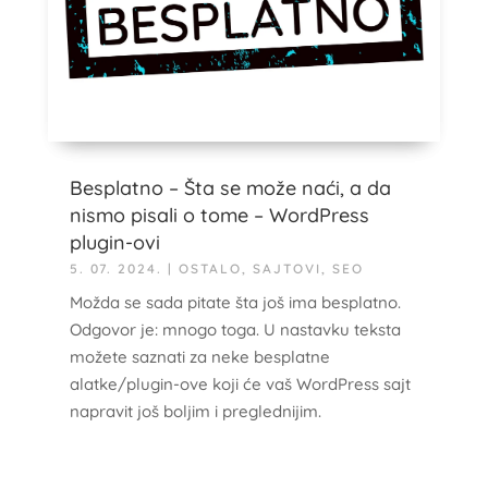
Besplatno – Šta se može naći, a da
nismo pisali o tome – WordPress
plugin-ovi
5. 07. 2024.
|
OSTALO
,
SAJTOVI
,
SEO
Možda se sada pitate šta još ima besplatno.
Odgovor je: mnogo toga. U nastavku teksta
možete saznati za neke besplatne
alatke/plugin-ove koji će vaš WordPress sajt
napravit još boljim i preglednijim.