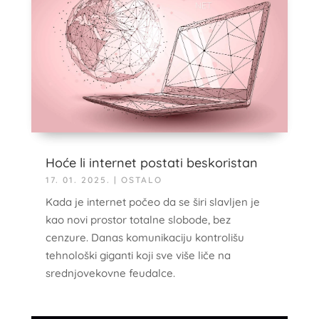
Hoće li internet postati beskoristan
17. 01. 2025.
|
OSTALO
Kada je internet počeo da se širi slavljen je
kao novi prostor totalne slobode, bez
cenzure. Danas komunikaciju kontrolišu
tehnološki giganti koji sve više liče na
srednjovekovne feudalce.