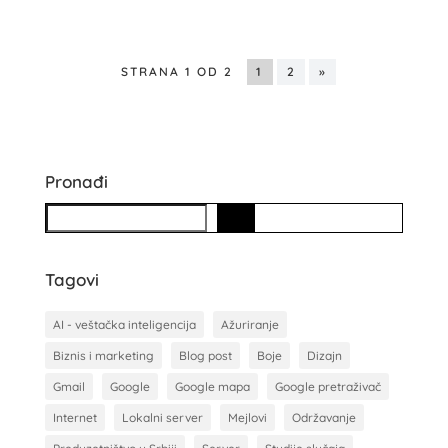
STRANA 1 OD 2
1
2
»
Pronađi
S
e
a
Tagovi
r
c
AI - veštačka inteligencija
Ažuriranje
h
Biznis i marketing
Blog post
Boje
Dizajn
Gmail
Google
Google mapa
Google pretraživač
Internet
Lokalni server
Mejlovi
Održavanje