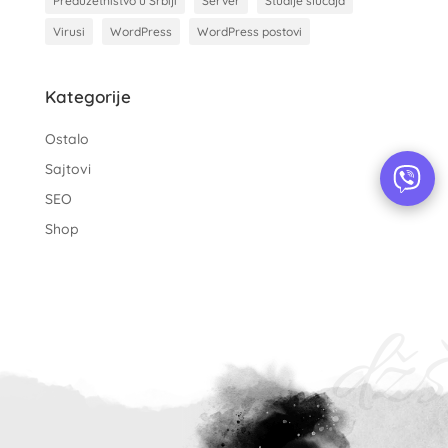
Preduzetništvo u Srbiji
Server
Studije slučaja
Virusi
WordPress
WordPress postovi
Kategorije
Ostalo
Sajtovi
SEO
Shop
džš