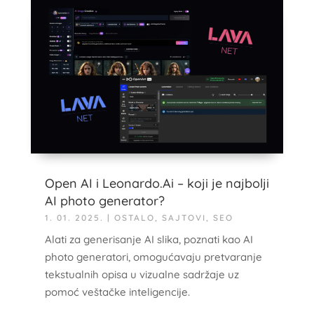
Open AI i Leonardo.Ai – koji je najbolji
AI photo generator?
1. 01. 2025.
|
OSTALO
,
SAJTOVI
,
SEO
Alati za generisanje AI slika, poznati kao AI
photo generatori, omogućavaju pretvaranje
tekstualnih opisa u vizualne sadržaje uz
pomoć veštačke inteligencije.