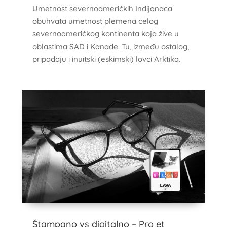
Umetnost severnoameričkih Indijanaca
obuhvata umetnost plemena celog
severnoameričkog kontinenta koja žive u
oblastima SAD i Kanade. Tu, između ostalog,
pripadaju i inuitski (eskimski) lovci Arktika.
Štampano vs digitalno – Pro et