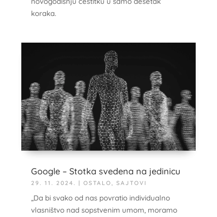
novogodišnju čestitku u samo desetak
koraka.
Google – Stotka svedena na jedinicu
29. 11. 2024.
|
OSTALO
,
SAJTOVI
„Da bi svako od nas povratio individualno
vlasništvo nad sopstvenim umom, moramo