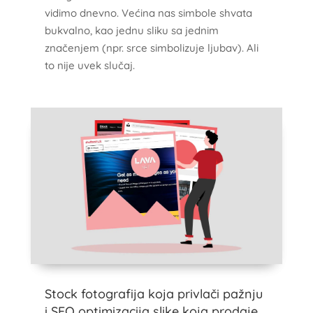
vidimo dnevno. Većina nas simbole shvata
bukvalno, kao jednu sliku sa jednim
značenjem (npr. srce simbolizuje ljubav). Ali
to nije uvek slučaj.
Stock fotografija koja privlači pažnju
i SEO optimizacija slike koja prodaje