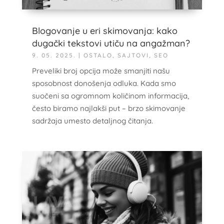
Blogovanje u eri skimovanja: kako
dugački tekstovi utiču na angažman?
9. 05. 2025.
|
OSTALO
,
SAJTOVI
,
SEO
Preveliki broj opcija može smanjiti našu
sposobnost donošenja odluka. Kada smo
suočeni sa ogromnom količinom informacija,
često biramo najlakši put – brzo skimovanje
sadržaja umesto detaljnog čitanja.