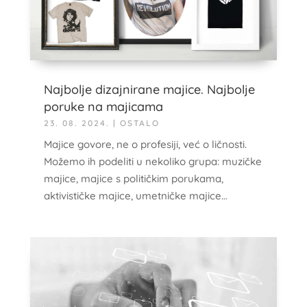
Najbolje dizajnirane majice. Najbolje
poruke na majicama
23. 08. 2024.
|
OSTALO
Majice govore, ne o profesiji, već o ličnosti.
Možemo ih podeliti u nekoliko grupa: muzičke
majice, majice s političkim porukama,
aktivističke majice, umetničke majice…