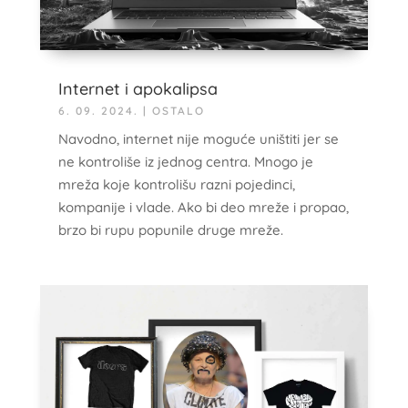
Internet i apokalipsa
6. 09. 2024.
|
OSTALO
Navodno, internet nije moguće uništiti jer se
ne kontroliše iz jednog centra. Mnogo je
mreža koje kontrolišu razni pojedinci,
kompanije i vlade. Ako bi deo mreže i propao,
brzo bi rupu popunile druge mreže.