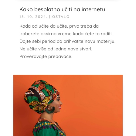
Kako besplatno učiti na internetu
18. 10. 2024.
|
OSTALO
Kada odlučite da učite, prvo treba da
izaberete okvirno vreme kada ćete to raditi.
Dajte sebi period da prihvatite novu materiju.
Ne učite više od jedne nove stvari.
Proveravajte predavače.