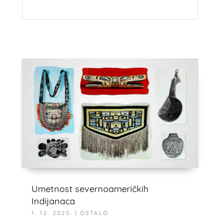
Umetnost severnoameričkih
Indijanaca
1. 12. 2025.
|
OSTALO