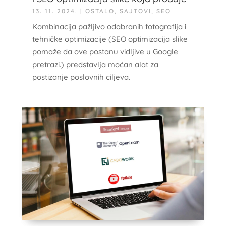
13. 11. 2024.
|
OSTALO
,
SAJTOVI
,
SEO
Kombinacija pažljivo odabranih fotografija i
tehničke optimizacije (SEO optimizacija slike
pomaže da ove postanu vidljive u Google
pretrazi.) predstavlja moćan alat za
postizanje poslovnih ciljeva.