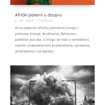
Afrički paterni u dizajnu
4. 10. 2024.
|
OSTALO
Kroz paterne afrička plemena čuvaju i
prenose znanje, društvene, duhovne i
političke poruke, a mogu se naći u arhitekturi,
raznim svakodnevnim predmetima, ukrasima,
artefaktima i na tekstilu.