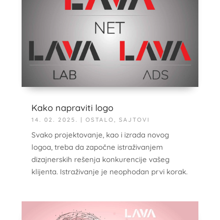
Kako napraviti logo
14. 02. 2025.
|
OSTALO
,
SAJTOVI
Svako projektovanje, kao i izrada novog
logoa, treba da započne istraživanjem
dizajnerskih rešenja konkurencije vašeg
klijenta. Istraživanje je neophodan prvi korak.