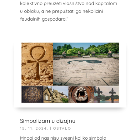
kolektivno preuzeti vlasništvo nad kapitalom
u oblaku, a ne prepuštati ga nekolicini
feudalnih gospodara.“
Simbolizam u dizajnu
15. 11. 2024.
|
OSTALO
Mnogi od nas nisu svesni koliko simbola