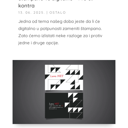
kontra
13. 06. 2025.
|
OSTALO
Jedna od tema našeg doba jeste da li će
digitalno u potpunosti zameniti štampano.
Zato ćemo izlistati neke razloge za i protiv
jedne i druge opcije.