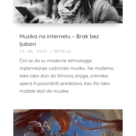
Muzika na internetu – Brak bez
ljubavi
25. 04. 2025.
|
OSTALO
Čini se da su moderne tehnologije
najtemeljnije uzdrmale muziku. Ne možemo
tako lako doći do filmova, knjiga, snimaka
opera ili pozorišnih predstava, kao što lako
možete doći do muzike.