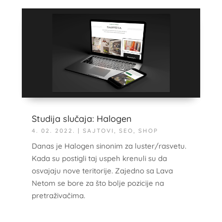
Studija slučaja: Halogen
4. 02. 2022.
|
SAJTOVI
,
SEO
,
SHOP
Danas je Halogen sinonim za luster/rasvetu.
Kada su postigli taj uspeh krenuli su da
osvajaju nove teritorije. Zajedno sa Lava
Netom se bore za što bolje pozicije na
pretraživačima.